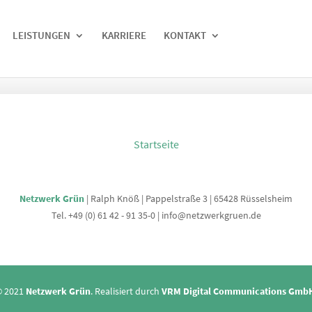
LEISTUNGEN
KARRIERE
KONTAKT
Startseite
Netzwerk Grün
| Ralph Knöß |
Pappelstraße 3 | 65428 Rüsselsheim
Tel.
+49 (0) 61 42 - 91 35-0
|
info@netzwerkgruen.de
© 2021
Netzwerk Grün
. Realisiert durch
VRM Digital Communications Gmb